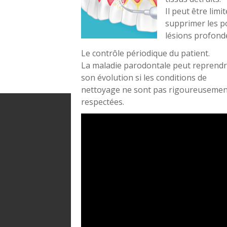
Il peut être limi
supprimer les po
lésions profonde
Le contrôle périodique du patient.
La maladie parodontale peut reprend
son évolution si les conditions de
nettoyage ne sont pas rigoureusemen
respectées.