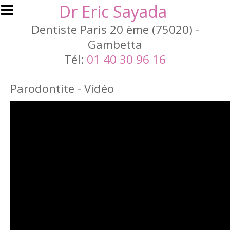
Aller au contenu principal
Dr Eric Sayada
Dentiste Paris 20 ème (75020) -
Gambetta
Tél:
01 40 30 96 16
Parodontite - Vidéo